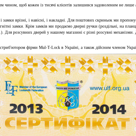
им чином, щоб кожен із тисячі клієнтів залишився задоволеним не лише 
і замки врізні, і навісні, і накладні. Для поштових скриньок ми пропону
нітні замки. Крім замків ми продаємо дверні ручки (роздільні, на планці
п.). Для розсувних дверей у нашому магазині є різні розсувні механізми.
истриб'ютором фірми Mul-T-Lock в Україні, а також дійсним членом Укра