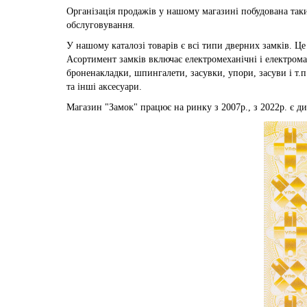
Організація продажів у нашому магазині побудована так
обслуговування.
У нашому каталозі товарів є всі типи дверних замків. Це 
Асортимент замків включає електромеханічні і електромаг
броненакладки, шпингалети, засувки, упори, засуви і т.
та інші аксесуари.
Магазин "Замок" працює на ринку з 2007р., з 2022р. є д