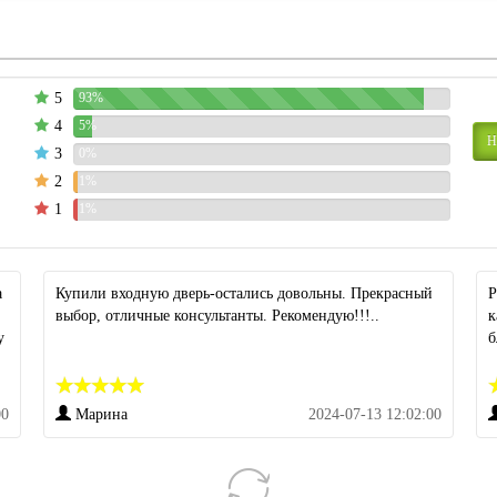
5
93%
4
5%
Н
3
0%
2
1%
1
1%
а
Купили входную дверь-остались довольны. Прекрасный
Р
выбор, отличные консультанты. Рекомендую!!!..
к
у
б
00
Марина
2024-07-13 12:02:00