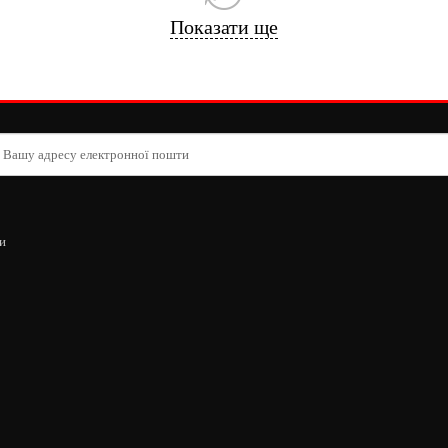
Показати ще
и