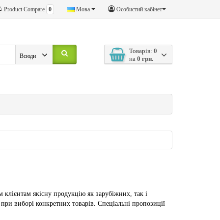
Product Compare
0
Мова
Особистий кабінет
Товарів:
0
Всюди
на
0 грн.
клієнтам якісну продукцію як зарубіжних, так і
при виборі конкретних товарів. Спеціальні пропозиції