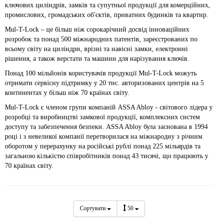
ключових циліндрів, замків та супутньої продукції для комерційних,
промислових, громадських об'єктів, приватних будинків та квартир.
Mul-T-Lock – це більш ніж сорокарічний досвід інноваційних
розробок та понад 500 міжнародних патентів, зареєстрованих по
всьому світу на циліндри, врізні та навісні замки, електронні
рішення, а також верстати та машини для нарізування ключів.
Понад 100 мільйонів користувачів продукції Mul-T-Lock можуть
отримати сервісну підтримку у 20 тис. авторизованих центрів на 5
континентах у більш ніж 70 країнах світу.
Mul-T-Lock є членом групи компаній ASSA Abloy - світового лідера у
розробці та виробництві замкової продукції, комплексних систем
доступу та забезпечення безпеки. ASSA Abloy була заснована в 1994
році і з невеликої компанії перетворилася на міжнародну з річним
оборотом у перерахунку на російські рублі понад 225 мільярдів та
загальною кількістю співробітників понад 43 тисячі, що працюють у
70 країнах світу.
Сортувати
50