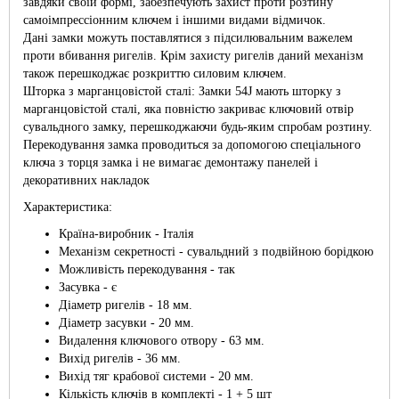
завдяки своїй формі, забезпечують захист проти розтину
самоімпрессіонним ключем і іншими видами відмичок.
Дані замки можуть поставлятися з підсилювальним важелем
проти вбивання ригелів. Крім захисту ригелів даний механізм
також перешкоджає розкриттю силовим ключем.
Шторка з марганцовістой сталі: Замки 54J мають шторку з
марганцовістой сталі, яка повністю закриває ключовий отвір
сувальдного замку, перешкоджаючи будь-яким спробам розтину.
Перекодування замка проводиться за допомогою спеціального
ключа з торця замка і не вимагає демонтажу панелей і
декоративних накладок
Характеристика:
Країна-виробник - Італія
Механізм секретності - сувальдний з подвійною борідкою
Можливість перекодування - так
Засувка - є
Діаметр ригелів - 18 мм.
Діаметр засувки - 20 мм.
Видалення ключового отвору - 63 мм.
Вихід ригелів - 36 мм.
Вихід тяг крабової системи - 20 мм.
Кількість ключів в комплекті - 1 + 5 шт