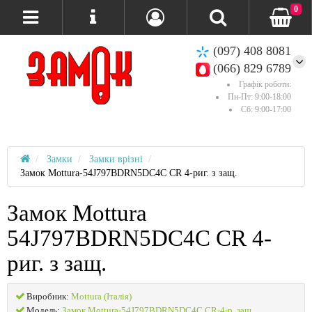
0
(097) 408 8081
(066) 829 6789
Графік роботи:
Пн-Пт: 9:00-18:00
Сб: 9:00-17:00
Замки
Замки врізні
Замок Mottura-54J797BDRN5DC4C CR 4-риг. з защ.
Замок Mottura
54J797BDRN5DC4C CR 4-
риг. з защ.
Виробник:
Mottura (Італія)
Модель:
Замок Mottura-54J797BDRN5DC4C CR-4-р. защ.