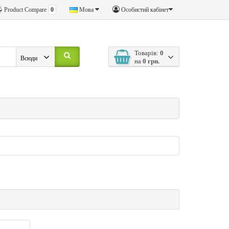
Product Compare
0
Мова
Особистий кабінет
Товарів:
0
Всюди
на
0 грн.