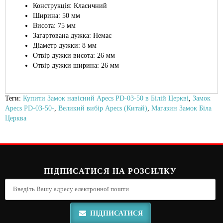
Конструкція: Класичний
Ширина: 50 мм
Висота: 75 мм
Загартована дужка: Немає
Діаметр дужки: 8 мм
Отвір дужки висота: 26 мм
Отвір дужки ширина: 26 мм
Теги:
Купити Замок навісний Apecs PD-03-50 в Білій Церкві
,
Замок
Apecs PD-03-50-
,
Великий вибір Apecs (Китай)
,
Магазин Замок Біла
Церква
ПІДПИСАТИСЯ НА РОЗСИЛКУ
ПІДПИСАТИСЯ