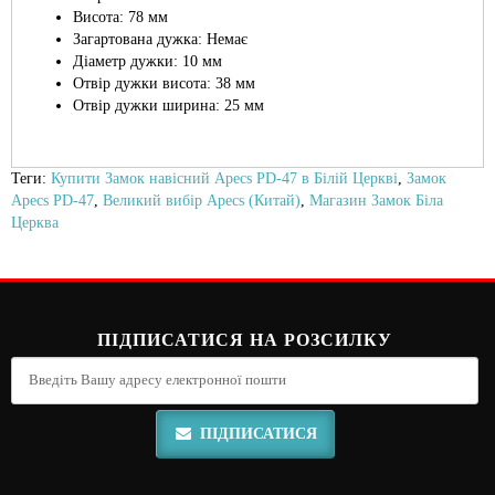
Висота: 78 мм
Загартована дужка: Немає
Діаметр дужки: 10 мм
Отвір дужки висота: 38 мм
Отвір дужки ширина: 25 мм
Теги:
Купити Замок навісний Apecs PD-47 в Білій Церкві
,
Замок
Apecs PD-47
,
Великий вибір Apecs (Китай)
,
Магазин Замок Біла
Церква
ПІДПИСАТИСЯ НА РОЗСИЛКУ
ПІДПИСАТИСЯ