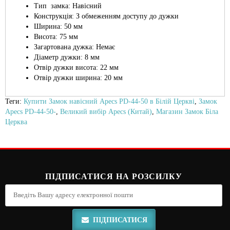
Тип замка: Навісний
Конструкція: З обмеженням доступу до дужки
Ширина: 50 мм
Висота: 75 мм
Загартована дужка: Немає
Діаметр дужки: 8 мм
Отвір дужки висота: 22 мм
Отвір дужки ширина: 20 мм
Теги:
Купити Замок навісний Apecs PD-44-50 в Білій Церкві
,
Замок
Apecs PD-44-50-
,
Великий вибір Apecs (Китай)
,
Магазин Замок Біла
Церква
ПІДПИСАТИСЯ НА РОЗСИЛКУ
ПІДПИСАТИСЯ