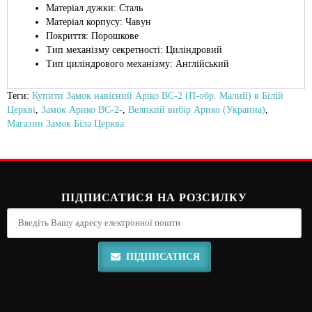
Матеріал дужки: Сталь
Матеріал корпусу: Чавун
Покриття: Порошкове
Тип механізму секретності: Циліндровий
Тип циліндрового механізму: Англійський
Теги:
Купити Замок навісний Аріко ВС-2 (П-обр. Малий) в Білій
Церкві
,
Замок Арико ВС-2-
,
Великий вибір Арико (Украина)
,
Магазин Замок Біла Церква
ПІДПИСАТИСЯ НА РОЗСИЛКУ
ПІДПИСАТИСЯ