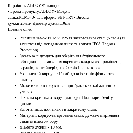
Виробник:ABLOY Фінляндія
• Бренд продукту:ABLOY• Модель
замка:PLM340• Платформа:SENTRY• Висота
дужки:25мм• Діаметр дужки:10мм
Повний опис
Висячий замок PLM340/25 із загартованої сталі (клас 4) із
захистом від попадання пилу та вологи IP68 (Ingress
Protection).
Ідеально підходить для зберігання будівельного
обладнання, замикання окремих складських приміщень,
гаражів, контейнерів, трейлерів і вантажівок.
Укріплений корпус стійкий до всіх типів фізичного
впливу.
Може використовуватися при будь-яких кліматичних
умовах.
Захисна кришка отвору циліндра. Циліндри: Sentry 11
дисків.
Ключ виймається тільки в закритому стані.
Матеріал: корпус-загартована сталь, дужка-загартована
сталь із вмістом бору.
Діаметр дужки - 10 мм.