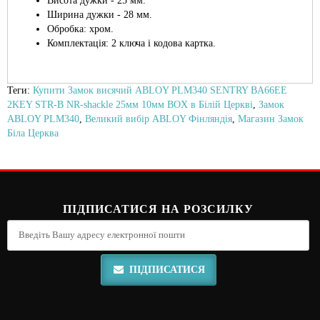
Висота дужки - 25 мм.
Ширина дужки - 28 мм.
Обробка: хром.
Комплектація: 2 ключа і кодова картка.
Теги:
Купити Замок висячий ABLOY PLM340 SENTRY BA66EE
2KEY STR-B NR-shackle 25мм 10мм BOX в Білій Церкві
,
Замок
ABLOY PLM340
,
Великий вибір ABLOY Фінляндія
,
Магазин Замок
Біла Церква
ПІДПИСАТИСЯ НА РОЗСИЛКУ
ПІДПИСАТИСЯ