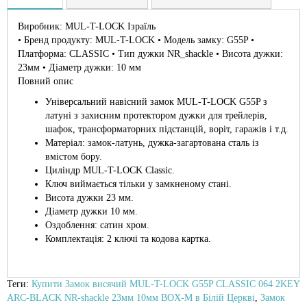
Виробник: MUL-T-LOCK Ізраїль
• Бренд продукту: MUL-T-LOCK • Модель замку: G55P •
Платформа: CLASSIC • Тип дужки NR_shackle • Висота дужки:
23мм • Діаметр дужки: 10 мм
Повний опис
Універсальний навісний замок MUL-T-LOCK G55P з
латуні з захисним протектором дужки для трейлерів,
шафок, трансформаторних підстанцій, воріт, гаражів і т.д.
Матеріал: замок-латунь, дужка-загартована сталь із
вмістом бору.
Циліндр MUL-T-LOCK Classic.
Ключ виймається тільки у замкненому стані.
Висота дужки 23 мм.
Діаметр дужки 10 мм.
Оздоблення: сатин хром.
Комплектація: 2 ключі та кодова картка.
Теги:
Купити Замок висячий MUL-T-LOCK G55P CLASSIC 064 2KEY
ARC-BLACK NR-shackle 23мм 10мм BOX-M в Білій Церкві
,
Замок