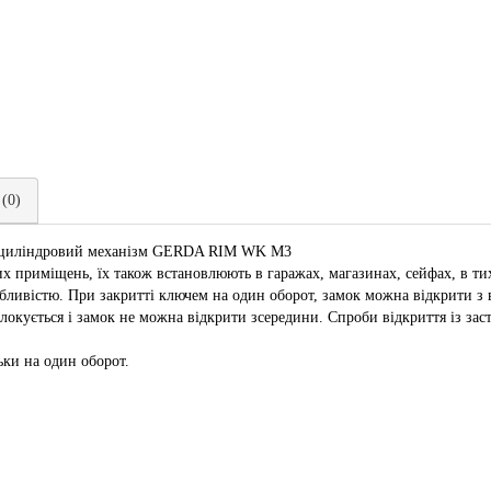
 (0)
ий циліндровий механізм GERDA RIM WK M3
х приміщень, їх також встановлюють в гаражах, магазинах, сейфах, в тих
обливістю. При закритті ключем на один оборот, замок можна відкрити з
локується і замок не можна відкрити зсередини. Спроби відкриття із за
ьки на один оборот.