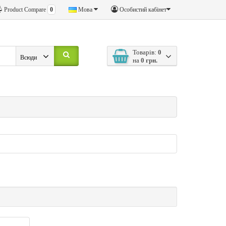
Product Compare
0
Мова
Особистий кабінет
Товарів:
0
Всюди
на
0 грн.