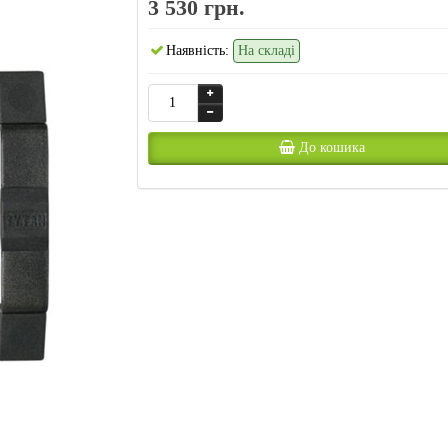
3 530 грн.
Наявність:
На складі
До кошика