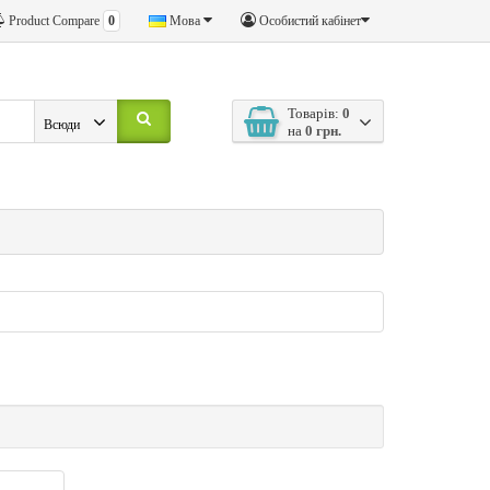
Product Compare
0
Мова
Особистий кабінет
Товарів:
0
Всюди
на
0 грн.