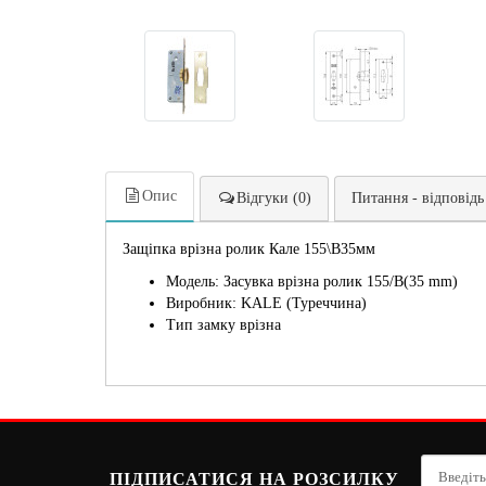
Опис
Відгуки (0)
Питання - відповідь
Защіпка врізна ролик Кале 155\В35мм
Модель: Засувка врізна ролик 155/B(35 mm)
Виробник: KALE (Туреччина)
Тип замку врізна
ПІДПИСАТИСЯ НА РОЗСИЛКУ