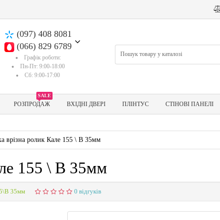
(097) 408 8081
(066) 829 6789
Графік роботи:
Пн-Пт: 9:00-18:00
Сб: 9:00-17:00
SALE
РОЗПРОДАЖ
ВХІДНІ ДВЕРІ
ПЛІНТУС
СТІНОВІ ПАНЕЛІ
а врізна ролик Кале 155 \ В 35мм
ле 155 \ В 35мм
5\В 35мм
0 відгуків