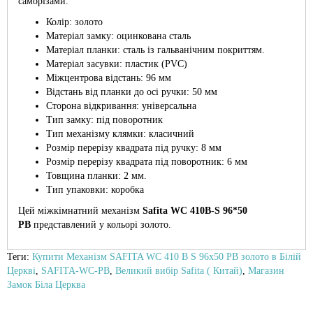
саморізами.
Колір: золото
Матеріал замку: оцинкована сталь
Матеріал планки: сталь із гальванічним покриттям.
Матеріал засувки: пластик (PVC)
Міжцентрова відстань: 96 мм
Відстань від планки до осі ручки: 50 мм
Сторона відкривання: універсальна
Тип замку: під поворотник
Тип механізму клямки: класичний
Розмір перерізу квадрата під ручку: 8 мм
Розмір перерізу квадрата під поворотник: 6 мм
Товщина планки: 2 мм.
Тип упаковки: коробка
Цей міжкімнатний механізм
Safita WC 410B-S 96*50
PB
представлений у кольорі золото.
Теги:
Купити Механізм SAFITA WC 410 B S 96x50 PB золото в Білій
Церкві
,
SAFITA-WC-PB
,
Великий вибір Safita ( Китай)
,
Магазин
Замок Біла Церква