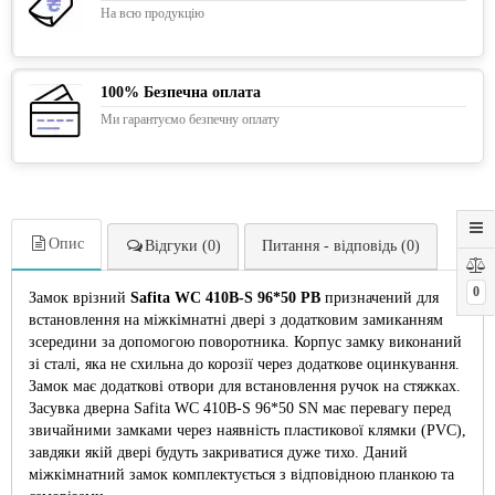
На всю продукцію
100% Безпечна оплата
Ми гарантуємо безпечну оплату
Опис
Відгуки (0)
Питання - відповідь (0)
0
Замок врізний
Safita WC 410B-S 96*50 PB
призначений для
встановлення на міжкімнатні двері з додатковим замиканням
зсередини за допомогою поворотника. Корпус замку виконаний
зі сталі, яка не схильна до корозії через додаткове оцинкування.
Замок має додаткові отвори для встановлення ручок на стяжках.
Засувка дверна Safita WC 410B-S 96*50 SN має перевагу перед
звичайними замками через наявність пластикової клямки (PVC),
завдяки якій двері будуть закриватися дуже тихо. Даний
міжкімнатний замок комплектується з відповідною планкою та