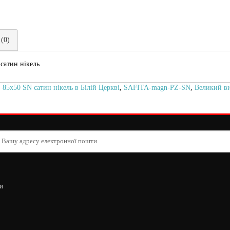
 (0)
сатин нікель
5x50 SN сатин нікель в Білій Церкві
,
SAFITA-magn-PZ-SN
,
Великий ви
и