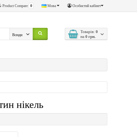
Product Compare
0
Мова
Особистий кабінет
Товарів:
0
Всюди
на
0 грн.
тин нікель