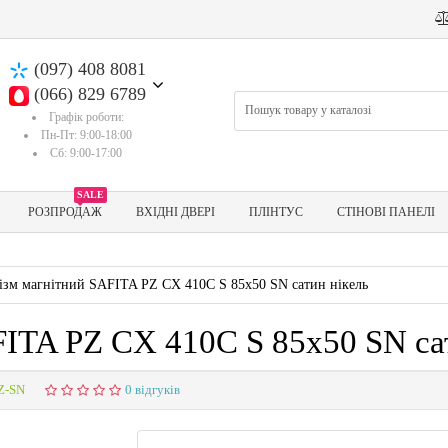
(097) 408 8081
(066) 829 6789
Графік роботи:
Пн-Пт: 9:00-18:00
Сб: 9:00-17:00
SALE
РОЗПРОДАЖ
ВХІДНІ ДВЕРІ
ПЛІНТУС
СТІНОВІ ПАНЕЛІ
ізм магнітний SAFITA PZ CX 410C S 85x50 SN сатин нікель
ITA PZ CX 410C S 85x50 SN са
Z-SN
0 відгуків