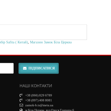
бір Safita ( Китай)
,
Магазин Замок Біла Церква
ПІДПИСАТИСЯ
НАШІ КОНТАКТИ
+38 (066) 829 6789
+38 (097) 408 8081
zamok-b.ts@meta.ua
м.Біла Церква, вул.Олеся Гончара 6