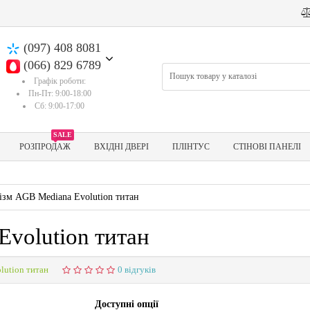
(097) 408 8081
(066) 829 6789
Графік роботи:
Пн-Пт: 9:00-18:00
Сб: 9:00-17:00
SALE
РОЗПРОДАЖ
ВХІДНІ ДВЕРІ
ПЛІНТУС
СТІНОВІ ПАНЕЛІ
ізм AGB Mediana Evolution титан
volution титан
lution титан
0 відгуків
Доступні опції