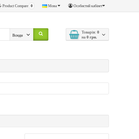
Product Compare
0
Мова
Особистий кабінет
Товарів:
0
Всюди
на
0 грн.