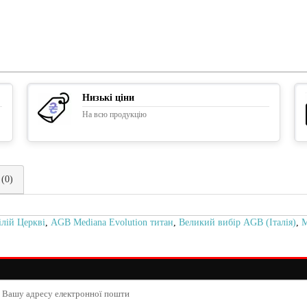
Низькі ціни
На всю продукцію
 (0)
ілій Церкві
,
AGB Mediana Evolution титан
,
Великий вибір AGB (Італія)
,
М