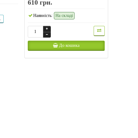
610 грн.
Наявність:
На складі
.
До кошика