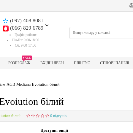
(097) 408 8081
(066) 829 6789
Графік роботи:
Пн-Пт: 9:00-18:00
Сб: 9:00-17:00
SALE
РОЗПРОДАЖ
ВХІДНІ ДВЕРІ
ПЛІНТУС
СТІНОВІ ПАНЕЛІ
ізм AGB Mediana Evoiution білий
voiution білий
ution білий
0 відгуків
Доступні опції