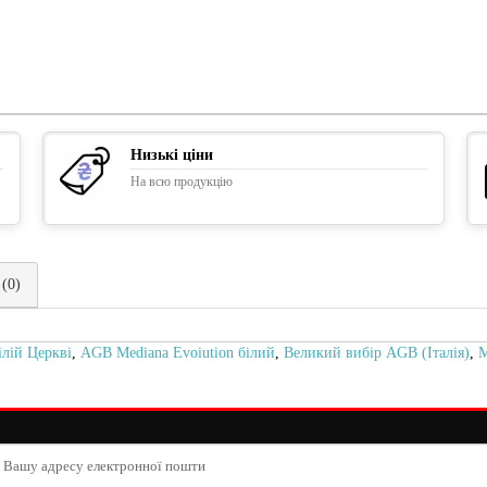
Низькі ціни
На всю продукцію
 (0)
ілій Церкві
,
AGB Mediana Evoiution білий
,
Великий вибір AGB (Італія)
,
М