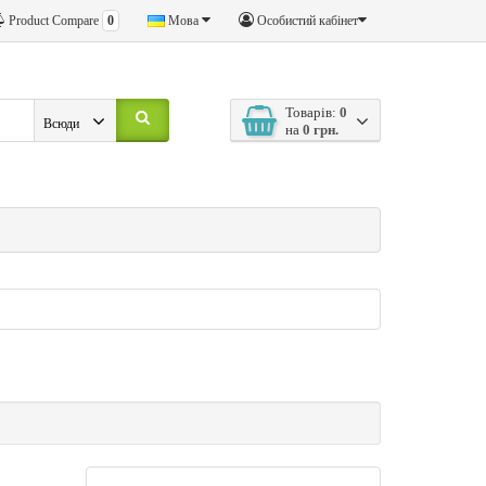
Product Compare
0
Мова
Особистий кабінет
Товарів:
0
Всюди
на
0 грн.