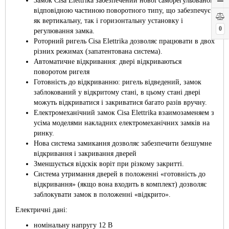
Замок Cisa Elettrika забезпечений нової саморегульованої
відповідною частиною поворотного типу, що забезпечує
як вертикальну, так і горизонтальну установку і
0
регулювання замка.
Роторний ригель Cisa Elettrika дозволяє працювати в двох
різних режимах (запатентована система).
Автоматичне відкривання: двері відкриваються
поворотом ригеля
Готовність до відкриванню: ригель відведений, замок
заблокований у відкритому стані, в цьому стані двері
можуть відкриватися і закриватися багато разів вручну.
Електромеханічний замок Cisa Elettrika взаимозаменяем з
усіма моделями накладних електромеханічних замків на
ринку.
Нова система замикання дозволяє забезпечити безшумне
відкривання і закривання дверей
Зменшується відскік воріт при різкому закритті.
Система утримання дверей в положенні «готовність до
відкривання» (якщо вона входить в комплект) дозволяє
заблокувати замок в положенні «відкрито».
Електричні дані:
номінальну напругу 12 В