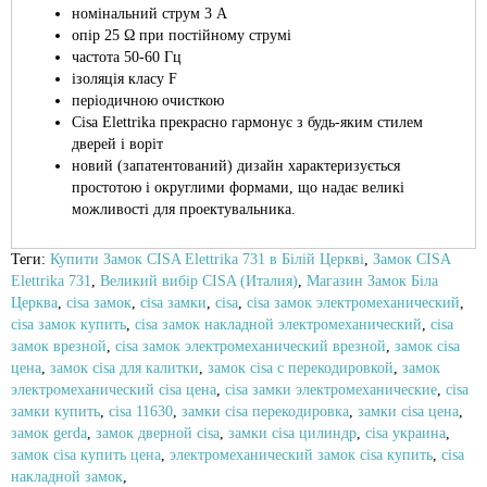
номінальний струм 3 А
опір 25 Ω при постійному струмі
частота 50-60 Гц
ізоляція класу F
періодичною очисткою
Cisa Elettrika прекрасно гармонує з будь-яким стилем
дверей і воріт
новий (запатентований) дизайн характеризується
простотою і округлими формами, що надає великі
можливості для проектувальника.
Теги:
Купити Замок CISA Elettrika 731 в Білій Церкві
,
Замок CISA
Elettrika 731
,
Великий вибір CISA (Италия)
,
Магазин Замок Біла
Церква
,
cisa замок
,
cisa замки
,
cisa
,
cisa замок электромеханический
,
cisa замок купить
,
cisa замок накладной электромеханический
,
cisa
замок врезной
,
cisa замок электромеханический врезной
,
замок cisa
цена
,
замок cisa для калитки
,
замок cisa с перекодировкой
,
замок
электромеханический cisa цена
,
cisa замки электромеханические
,
cisa
замки купить
,
cisa 11630
,
замки cisa перекодировка
,
замки cisa цена
,
замок gerda
,
замок дверной cisa
,
замки cisa цилиндр
,
cisa украина
,
замок cisa купить цена
,
электромеханический замок cisa купить
,
cisa
накладной замок
,