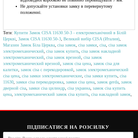
відповідної коробкою не повинно перевищувати 7 мм.
Не допускайте установки замку в перевернутому
положенні.
Теги:
Купити Замок CISA 11630.50-3 - електромеханічний в Білій
Церкві
,
Замок CISA 11630.50-3
,
Великий вибір CISA (Италия)
,
Магазин Замок Біла Церква
,
cisa замок
,
cisa замки
,
cisa
,
cisa замок
электромеханический
,
cisa замок купить
,
cisa замок накладной
электромеханический
,
cisa замок врезной
,
cisa замок
электромеханический врезной
,
замок cisa цена
,
замок cisa для
калитки
,
замок cisa с перекодировкой
,
замок электромеханический
cisa цена
,
cisa замки электромеханические
,
cisa замки купить
,
cisa
11630
,
замки cisa перекодировка
,
замки cisa цена
,
замок gerda
,
замок
дверной cisa
,
замки cisa цилиндр
,
cisa украина
,
замок cisa купить
цена
,
электромеханический замок cisa купить
,
cisa накладной замок
,
ПІДПИСАТИСЯ НА РОЗСИЛКУ