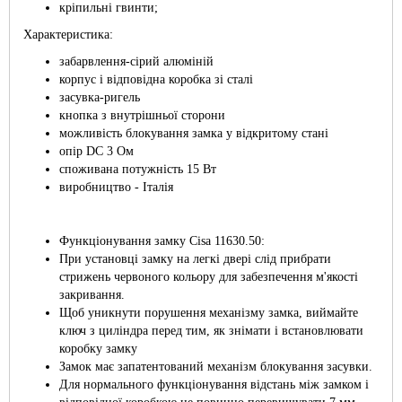
кріпильні гвинти;
Характеристика:
забарвлення-сірий алюміній
корпус і відповідна коробка зі сталі
засувка-ригель
кнопка з внутрішньої сторони
можливість блокування замка у відкритому стані
опір DC 3 Ом
споживана потужність 15 Вт
виробництво - Італія
Функціонування замку Cisa 11630.50:
При установці замку на легкі двері слід прибрати
стрижень червоного кольору для забезпечення м'якості
закривання.
Щоб уникнути порушення механізму замка, виймайте
ключ з циліндра перед тим, як знімати і встановлювати
коробку замку
Замок має запатентований механізм блокування засувки.
Для нормального функціонування відстань між замком і