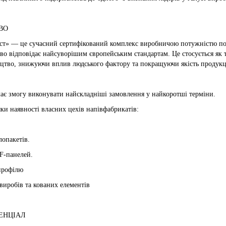
ВО
т» — це сучасний сертифікований комплекс виробничою потужністю пона
тво відповідає найсуворішим європейським стандартам. Це стосується як 
тво, знижуючи вплив людського фактору та покращуючи якість продукці
ає змогу виконувати найскладніші замовлення у найкоротші терміни.
ки наявності власних цехів напівфабрикатів:
лопакетів.
F-панелей.
профілю
виробів та кованих елементів
ЕНЦІАЛ