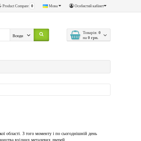
Product Compare
0
Мова
Особистий кабінет
Товарів:
0
Всюди
на
0 грн.
ї області. З того моменту і по сьогоднішній день
бництва вхідних металевих дверей.