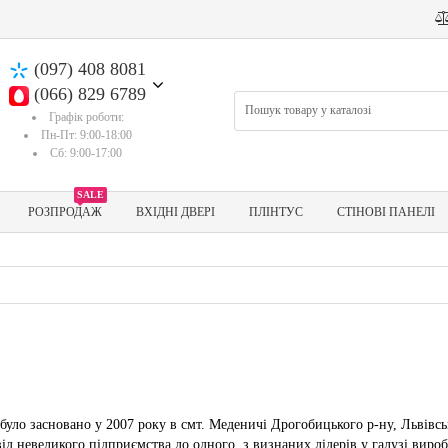
(097) 408 8081
(066) 829 6789
Графік роботи:
Пн-Пт: 9:00-18:00
Сб: 9:00-17:00
SALE
РОЗПРОДАЖ
ВХІДНІ ДВЕРІ
ПЛІНТУС
СТІНОВІ ПАНЕЛІ
ло засновано у 2007 року в смт. Меденичі Дрогобицького р-ну, Львівсько
ід невеликого підприємства до одного з визнаних лідерів у галузі виро