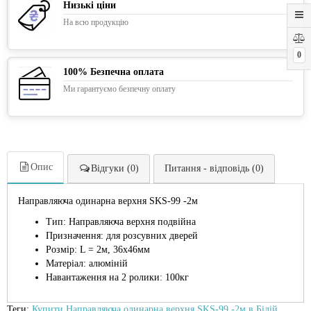
Низькі ціни
На всю продукцію
0
100% Безпечна оплата
Ми гарантуємо безпечну оплату
Опис
Відгуки (0)
Питання - відповідь (0)
Направляюча одинарна верхня SKS-99 -2м
Тип: Направляюча верхня подвійна
Призначення: для розсувних дверей
Розмір: L = 2м, 36х46мм
Матеріал: алюміній
Навантаження на 2 ролики: 100кг
Теги:
Купити Направляюча одинарна верхня SKS-99 -2м в Білій