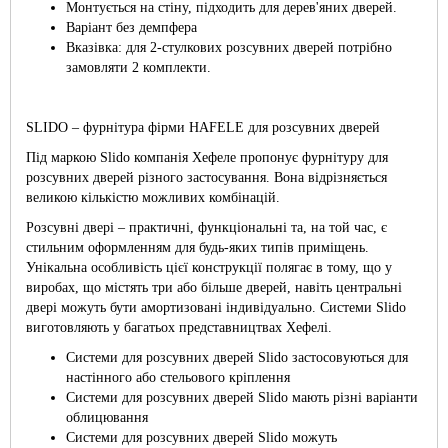
Монтується на стіну, підходить для дерев'яних дверей.
Варіант без демпфера
Вказівка: для 2-стулкових розсувних дверей потрібно
замовляти 2 комплекти.
SLIDO – фурнітура фірми HAFELE для розсувних дверей
Під маркою Slido компанія Хефеле пропонує фурнітуру для
розсувних дверей різного застосування. Вона відрізняється
великою кількістю можливих комбінацій.
Розсувні двері – практичні, функціональні та, на той час, є
стильним оформленням для будь-яких типів приміщень.
Унікальна особливість цієї конструкції полягає в тому, що у
виробах, що містять три або більше дверей, навіть центральні
двері можуть бути амортизовані індивідуально. Системи Slido
виготовляють у багатьох представництвах Хефелі.
Системи для розсувних дверей Slido застосовуються для
настінного або стельового кріплення
Системи для розсувних дверей Slido мають різні варіанти
облицювання
Системи для розсувних дверей Slido можуть