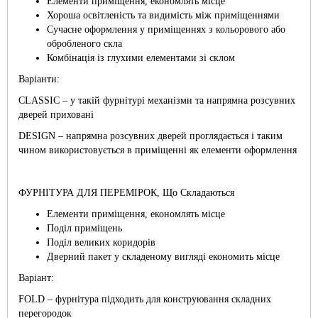
Елементи приміщення, економлять місце
Хороша освітленість та видимість між приміщеннями
Сучасне оформлення у приміщеннях з кольорового або
обробленого скла
Комбінація із глухими елементами зі склом
Варіанти:
CLASSIC – у такій фурнітурі механізми та напрямна розсувних
дверей приховані
DESIGN – напрямна розсувних дверей проглядається і таким
чином використовується в приміщенні як елементи оформлення
ФУРНІТУРА ДЛЯ ПЕРЕМІРОК, Що Складаються
Елементи приміщення, економлять місце
Поділ приміщень
Поділ великих коридорів
Дверний пакет у складеному вигляді економить місце
Варіант:
FOLD – фурнітура підходить для конструювання складних
перегородок