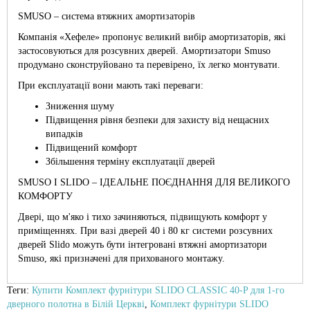
SMUSO – система втяжних амортизаторів
Компанія «Хефеле» пропонує великий вибір амортизаторів, які
застосовуються для розсувних дверей. Амортизатори Smuso
продумано сконструйовано та перевірено, їх легко монтувати.
При експлуатації вони мають такі переваги:
Зниження шуму
Підвищення рівня безпеки для захисту від нещасних
випадків
Підвищений комфорт
Збільшення терміну експлуатації дверей
SMUSO І SLIDO – ІДЕАЛЬНЕ ПОЄДНАННЯ ДЛЯ ВЕЛИКОГО
КОМФОРТУ
Двері, що м'яко і тихо зачиняються, підвищують комфорт у
приміщеннях. При вазі дверей 40 і 80 кг системи розсувних
дверей Slido можуть бути інтегровані втяжні амортизатори
Smuso, які призначені для прихованого монтажу.
Теги:
Купити Комплект фурнітури SLIDO CLASSIC 40-P для 1-го
дверного полотна в Білій Церкві
,
Комплект фурнітури SLIDO