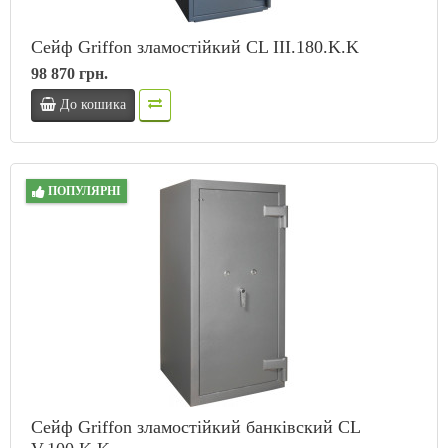
Сейф Griffon зламостійкий CL III.180.K.K
98 870 грн.
До кошика
ПОПУЛЯРНІ
Сейф Griffon зламостійкий банківский CL