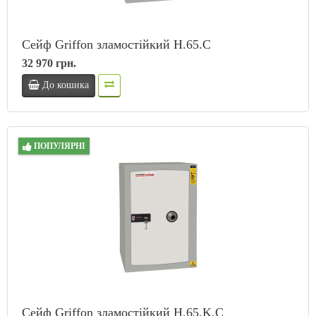
Сейф Griffon зламостійкий H.65.C
32 970 грн.
До кошика
ПОПУЛЯРНІ
Сейф Griffon зламостійкий H.65.K.C