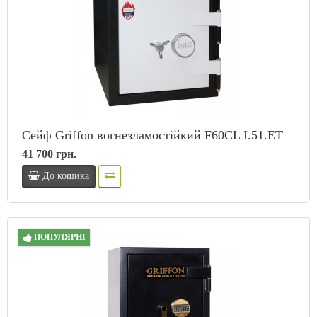
Сейф Griffon вогнезламостійкий F60CL I.51.ET
41 700 грн.
До кошика
ПОПУЛЯРНІ