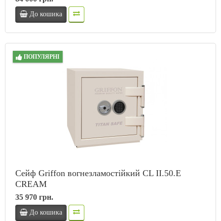
До кошика
ПОПУЛЯРНІ
Сейф Griffon вогнезламостійкий CL II.50.Е
CREAM
35 970 грн.
До кошика