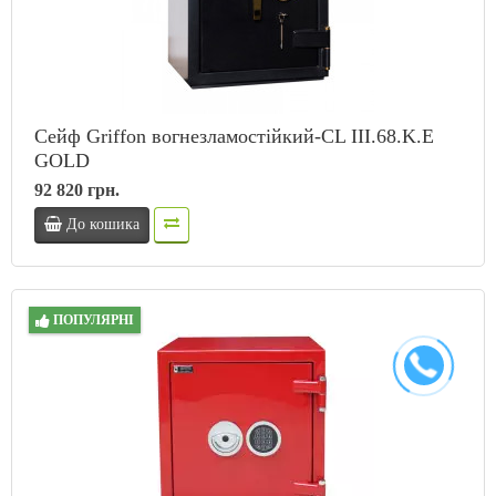
Сейф Griffon вогнезламостійкий-CL III.68.K.E
GOLD
92 820 грн.
До кошика
ПОПУЛЯРНІ