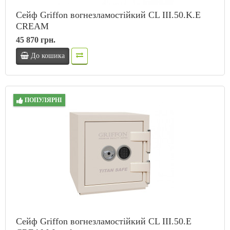
Сейф Griffon вогнезламостійкий CL III.50.K.E
CREAM
45 870 грн.
До кошика
ПОПУЛЯРНІ
Сейф Griffon вогнезламостійкий CL III.50.Е