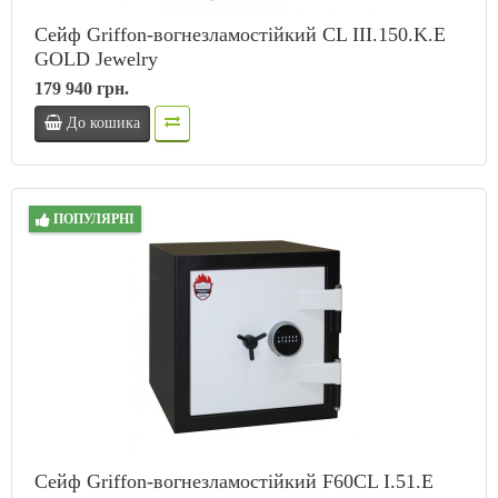
Сейф Griffon-вогнезламостійкий CL III.150.K.Е
GOLD Jewelry
179 940 грн.
До кошика
ПОПУЛЯРНІ
Сейф Griffon-вогнезламостійкий F60CL I.51.E