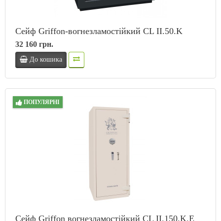
Сейф Griffon-вогнезламостійкий CL II.50.K
32 160 грн.
До кошика
ПОПУЛЯРНІ
Сейф Griffon вогнезламостійкий CL II.150.K.E