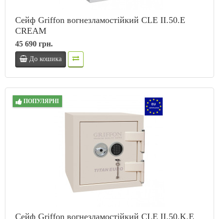
Сейф Griffon вогнезламостійкий CLE II.50.E
CREAM
45 690 грн.
До кошика
ПОПУЛЯРНІ
Сейф Griffon вогнезламостійкий CLE II.50.K.E