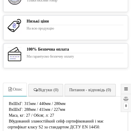
Тільки якісний товар
Низькі ціни
На всю продукцію
100% Безпечна оплата
Ми гарантуємо безпечну оплату
Опис
Відгуки (0)
Питання - відповідь (0)
ВxШxГ: 315мм / 440мм / 280мм
0
ВxШxГ: 288мм / 411мм / 227мм
Маса, кг: 27 / Обсяг, л: 27
Вбудований зламостійкий сейф сертифікований і має
сертифікат класу S2 за стандартом ДСТУ EN 14450.