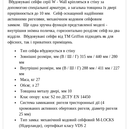
Вбудовувані сейфи серії W - Wall кріпляться в стіну за
допомогою спеціальної арматури, а загальна товщина їх двері
прирівнюється до 10 мм. Сейф оснащений надійними
активними ригелями, механічним кодовим сейфовим
замком. Ще одна зручна функція представленої моделі -
внутрішня знімна поличка, горизонтально розділяє сейф на два
відділи. Вбудовувані сейфи від ТМ Griffon підходять як для
офісних, так і приватних приміщень.
Тип сейфа вбудовується в стіну
Зовнішні розміри, мм (В / Ш / Г) 315 мм / 440 мм / 280
мм
Внутрішні розміри, мм (В / Ш / Г) 288 мм / 411 мм / 227
мм
Маса, кг 27
Обсяг, л 27
Товщина металу двері, мм 10
Клас опору: клас S2 по ДСТУ EN 14450
Система замикання: ригеля тристоронньої дії (4
хромованих активних обертових ригеля, діаметр ригеля
25 мм)
Тип замка: механічний кодовий сейфовий M-LOCKS
(Нідерланди), сертифікат класу VDS 2