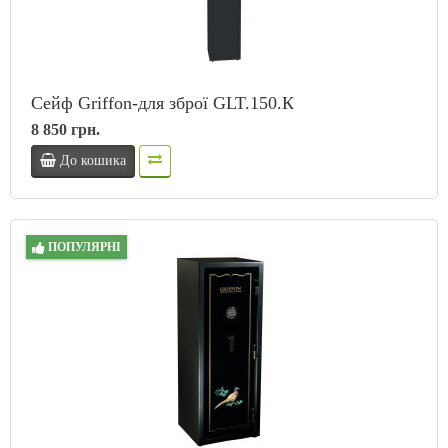
Сейф Griffon-для зброї GLT.150.К
8 850 грн.
До кошика
ПОПУЛЯРНІ