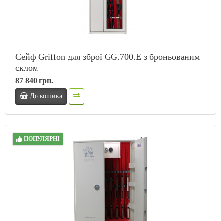
Сейф Griffon для зброї GG.700.E з броньованим
склом
87 840 грн.
До кошика
ПОПУЛЯРНІ