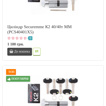
Циліндр Securemme К2 40/40т ММ
(PCS40401X5)
0
1 180 грн.
До кошика
ТОП
ПОПУЛЯРНІ