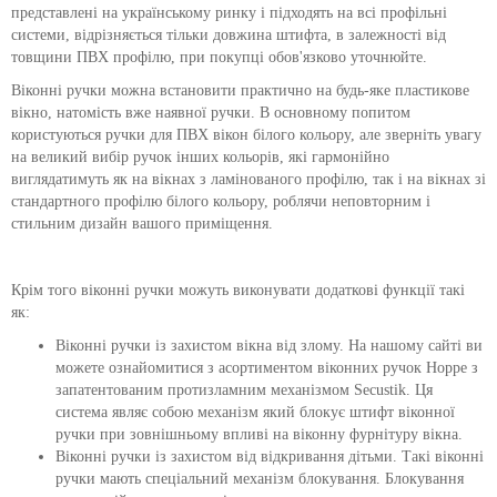
представлені на українському ринку і підходять на всі профільні
системи, відрізняється тільки довжина штифта, в залежності від
товщини ПВХ профілю, при покупці обов'язково уточнюйте.
Віконні ручки можна встановити практично на будь-яке пластикове
вікно, натомість вже наявної ручки. В основному попитом
користуються ручки для ПВХ вікон білого кольору, але зверніть увагу
на великий вибір ручок інших кольорів, які гармонійно
виглядатимуть як на вікнах з ламінованого профілю, так і на вікнах зі
стандартного профілю білого кольору, роблячи неповторним і
стильним дизайн вашого приміщення.
Крім того віконні ручки можуть виконувати додаткові функції такі
як:
Віконні ручки із захистом вікна від злому. На нашому сайті ви
можете ознайомитися з асортиментом віконних ручок Hoppe з
запатентованим протизламним механізмом Secustik. Ця
система являє собою механізм який блокує штифт віконної
ручки при зовнішньому впливі на віконну фурнітуру вікна.
Віконні ручки із захистом від відкривання дітьми. Такі віконні
ручки мають спеціальний механізм блокування. Блокування