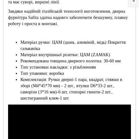
0
та має суворі, виразні лінії.
Завдяки надійній італійській технології виготовлення, дверна
фурнітура Safita здатна надовго забезпечити безшумну, плавну
роботу і проста в монтажі.
Матеріал ручки: ЦАМ (цинк, алюміній, мідь) Покриття:
гальваніка
Матеріал внутрішньої розетки: ЦАМ (ZAMAK)
Рекомендована товщина дверного полотна: 30-60 мм
Тип установки накладки: з різьбленням
Тип упаковки: коробка
Комплектація: Ручки дверні-1 пара, квадрат, стяжки в
зборі (М4*45*70 мм) - 2 шт., втулки D6*33-2 шт.,
саморізи (3*16 мм)-6 шт, стопорні гвинти-2 шт.,
шестигранний ключ-1 шт.