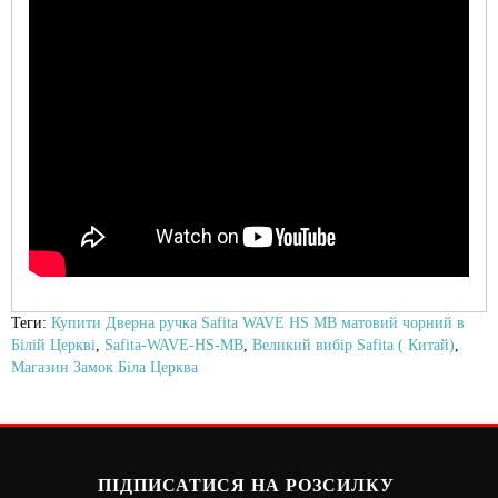
Теги:
Купити Дверна ручка Safita WAVE HS MB матовий чорний в
Білій Церкві
,
Safita-WAVE-HS-MB
,
Великий вибір Safita ( Китай)
,
Магазин Замок Біла Церква
ПІДПИСАТИСЯ НА РОЗСИЛКУ