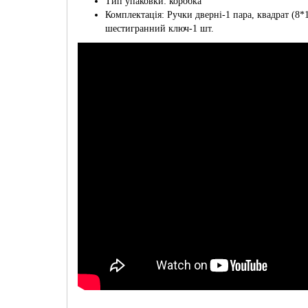
Тип упаковки: коробка
Комплектація: Ручки дверні-1 пара, квадрат (8*1
шестигранний ключ-1 шт.