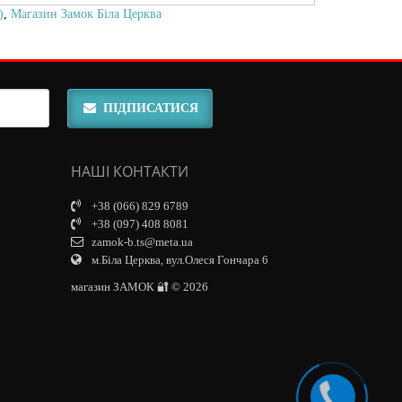
)
,
Магазин Замок Біла Церква
ПІДПИСАТИСЯ
НАШІ КОНТАКТИ
+38 (066) 829 6789
+38 (097) 408 8081
zamok-b.ts@meta.ua
м.Біла Церква, вул.Олеся Гончара 6
магазин ЗАМОК 🔐 © 2026