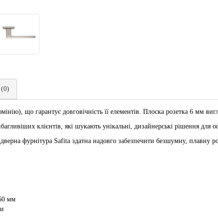
 (0)
інію), що гарантує довговічність її елементів. Плоска розетка 6 мм вигл
ибагливіших клієнтів, які шукають унікальні, дизайнерські рішення для о
 дверна фурнітура Safita здатна надовго забезпечити безшумну, плавну ро
60 мм
ти