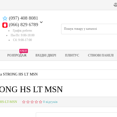
(097) 408 8081
(066) 829 6789
Графік роботи:
Пн-Пт: 9:00-18:00
Сб: 9:00-17:00
SALE
РОЗПРОДАЖ
ВХІДНІ ДВЕРІ
ПЛІНТУС
СТІНОВІ ПАНЕЛІ
fita STRONG HS LT MSN
TRONG HS LT MSN
-HS-LT-MSN
0 відгуків