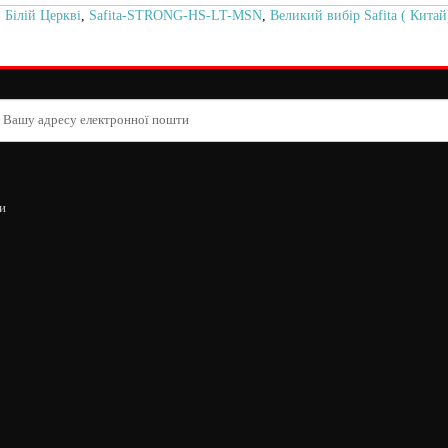
Білій Церкві
,
Safita-STRONG-HS-LT-MSN
,
Великий вибір Safita ( Китай
и