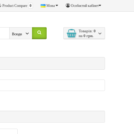
Product Compare
0
Мова
Особистий кабінет
Товарів:
0
Всюди
на
0 грн.