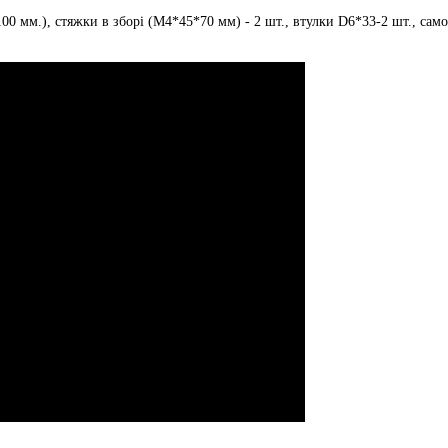
00 мм.), стяжки в зборі (М4*45*70 мм) - 2 шт., втулки D6*33-2 шт., само