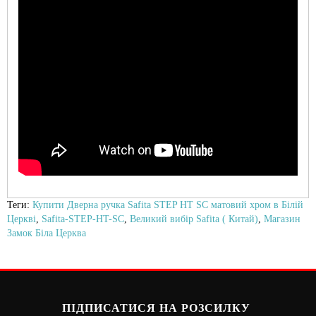
Теги:
Купити Дверна ручка Safita STEP HT SC матовий хром в Білій
Церкві
,
Safita-STEP-HT-SC
,
Великий вибір Safita ( Китай)
,
Магазин
Замок Біла Церква
ПІДПИСАТИСЯ НА РОЗСИЛКУ