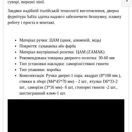
0
суворі, виразні лінії.
Завдяки надійній італійській технології виготовлення, дверна
фурнітура Safita здатна надовго забезпечити безшумну, плавну
роботу і проста в монтажі.
Матеріал ручки: ЦАМ (цинк, алюміній, мідь)
Покриття: гальваніка або фарба
Матеріал внутрішньої розетки: ЦАМ (ZAMAK)
Рекомендована товщина дверного полотна: 30-60 мм
Тип установки накладки: саморізи/стяжні гвинти
Тип упаковки: коробка
Комплектація: Ручки дверні-1 пара, квадрат (8*100 мм.),
стяжки в зборі (М4*45*70 мм) - 2 шт., втулки D6*33-2
шт., саморізи (3*16 мм)- 6 шт, стопорні гвинти -2 шт.,
шестигранний ключ-1 шт.