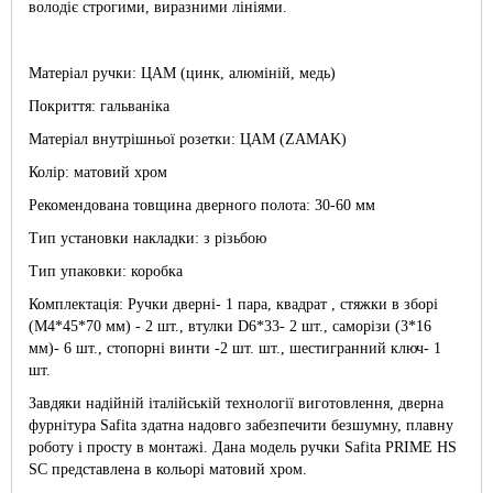
володіє строгими, виразними лініями.
Матеріал ручки: ЦАМ (цинк, алюміній, медь)
Покриття: гальваніка
Матеріал внутрішньої розетки: ЦАМ (ZAMAK)
Колір: матовий хром
Рекомендована товщина дверного полота: 30-60 мм
Тип установки накладки: з різьбою
Тип упаковки: коробка
Комплектація: Ручки дверні- 1 пара, квадрат , стяжки в зборі
(М4*45*70 мм) - 2 шт., втулки D6*33- 2 шт., саморізи (3*16
мм)- 6 шт., стопорні винти -2 шт. шт., шестигранний ключ- 1
шт.
Завдяки надійній італійській технології виготовлення, дверна
фурнітура Safita здатна надовго забезпечити безшумну, плавну
роботу і просту в монтажі. Дана модель ручки Safita PRIME HS
SC представлена в кольорі матовий хром.