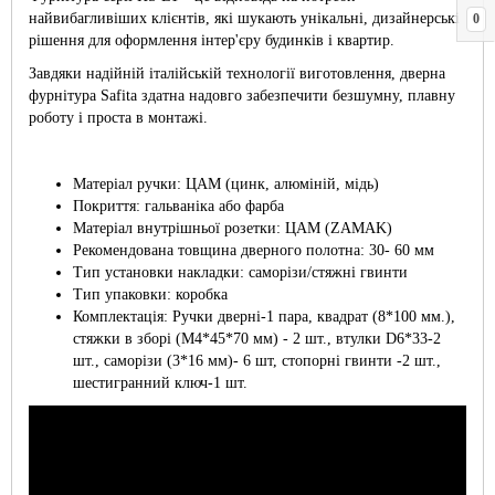
найвибагливіших клієнтів, які шукають унікальні, дизайнерські
0
рішення для оформлення інтер'єру будинків і квартир.
Завдяки надійній італійській технології виготовлення, дверна
фурнітура Safita здатна надовго забезпечити безшумну, плавну
роботу і проста в монтажі.
Матеріал ручки: ЦАМ (цинк, алюміній, мідь)
Покриття: гальваніка або фарба
Матеріал внутрішньої розетки: ЦАМ (ZAMAK)
Рекомендована товщина дверного полотна: 30- 60 мм
Тип установки накладки: саморізи/стяжні гвинти
Тип упаковки: коробка
Комплектація: Ручки дверні-1 пара, квадрат (8*100 мм.),
стяжки в зборі (М4*45*70 мм) - 2 шт., втулки D6*33-2
шт., саморізи (3*16 мм)- 6 шт, стопорні гвинти -2 шт.,
шестигранний ключ-1 шт.