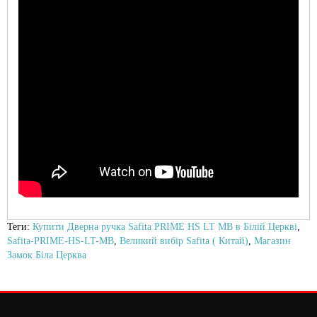
Теги:
Купити Дверна ручка Safita PRIME HS LT MB в Білій Церкві
,
Safita-PRIME-HS-LT-MB
,
Великий вибір Safita ( Китай)
,
Магазин
Замок Біла Церква