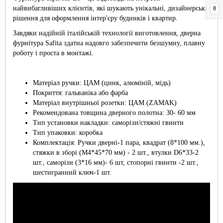
найвибагливіших клієнтів, які шукають унікальні, дизайнерські
0
рішення для оформлення інтер'єру будинків і квартир.
Завдяки надійній італійській технології виготовлення, дверна
фурнітура Safita здатна надовго забезпечити безшумну, плавну
роботу і проста в монтажі.
Матеріал ручки: ЦАМ (цинк, алюміній, мідь)
Покриття: гальваніка або фарба
Матеріал внутрішньої розетки: ЦАМ (ZAMAK)
Рекомендована товщина дверного полотна: 30- 60 мм
Тип установки накладки: саморізи/стяжні гвинти
Тип упаковки: коробка
Комплектація: Ручки дверні-1 пара, квадрат (8*100 мм.),
стяжки в зборі (М4*45*70 мм) - 2 шт., втулки D6*33-2
шт., саморізи (3*16 мм)- 6 шт, стопорні гвинти -2 шт.,
шестигранний ключ-1 шт.