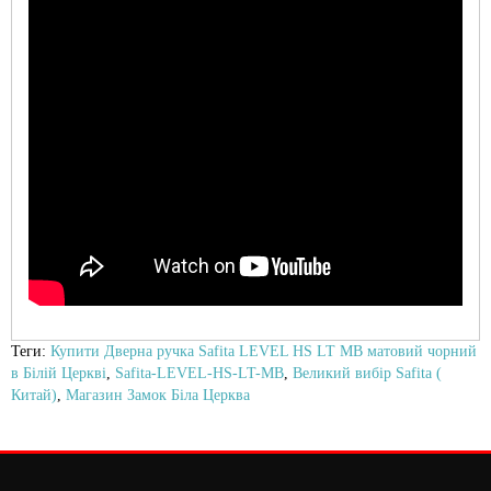
Теги:
Купити Дверна ручка Safita LEVEL HS LT MB матовий чорний
в Білій Церкві
,
Safita-LEVEL-HS-LT-MB
,
Великий вибір Safita (
Китай)
,
Магазин Замок Біла Церква