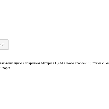
 (0)
альванізацією і покритіем.Матеріал ЦАМ з якого зроблені ці ручки є м
і воріт .