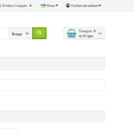
Product Compare
0
Мова
Особистий кабінет
Товарів:
0
Всюди
на
0 грн.