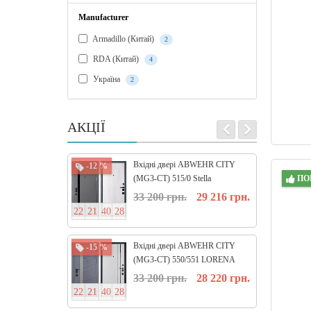
Manufacturer
Armadillo (Китай)
2
RDA (Китай)
4
Україна
2
АКЦІЇ
Вхідні двері ABWEHR CITY
-12 %
-12 %
ПО
(MG3-CT) 515/0 Stella
33 200 грн.
29 216 грн.
2
2
2
1
4
0
2
8
2
2
2
1
4
Вхідні двері ABWEHR CITY
-15 %
-15 %
(MG3-CT) 550/551 LORENA
33 200 грн.
28 220 грн.
2
2
2
1
4
0
2
8
0
9
2
3
5