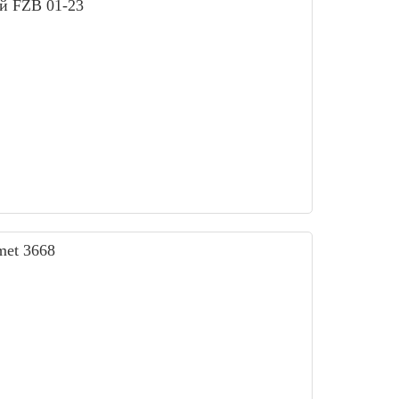
ей FZB 01-23
met 3668