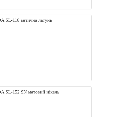
ТИП 2
345 грн.
DA SL-116 антична латунь
RDA SL-152 SN матовий нікель