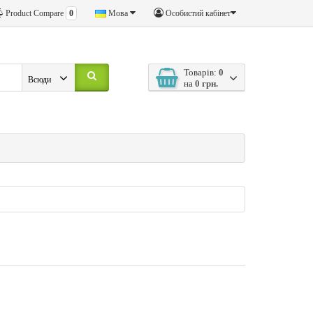
Product Compare
0
Мова
Особистий кабінет
Товарів:
0
Всюди
на
0 грн.