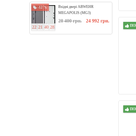
Вхідні двері ABWEHR
-12 %
-15 %
MEGAPOLIS (MG3)
КВАРТИРА ТРИ КОНТУРА
28 400 грн.
24 992 грн.
573-558 Melany
ПО
2
2
2
1
4
0
2
8
0
9
2
3
5
ПО