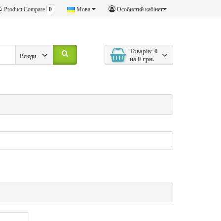
Product Compare
0
Мова
Особистий кабінет
Товарів:
0
Всюди
на
0 грн.