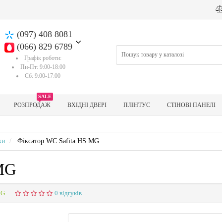
(097) 408 8081
(066) 829 6789
Графік роботи:
Пн-Пт: 9:00-18:00
Сб: 9:00-17:00
SALE
РОЗПРОДАЖ
ВХІДНІ ДВЕРІ
ПЛІНТУС
СТІНОВІ ПАНЕЛІ
ки
Фіксатор WC Safita HS MG
 MG
MG
0 відгуків