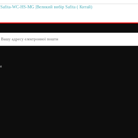
 Safita-WC-HS-MG |Великий вибір Safita ( Китай)
и