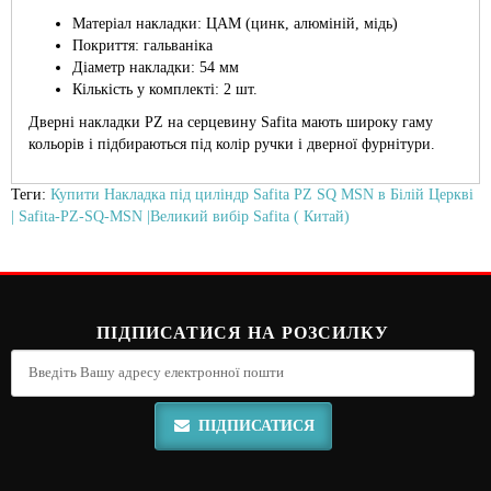
Матеріал накладки: ЦАМ (цинк, алюміній, мідь)
Покриття: гальваніка
Діаметр накладки: 54 мм
Кількість у комплекті: 2 шт.
Дверні накладки PZ на серцевину Safita мають широку гаму
кольорів і підбираються під колір ручки і дверної фурнітури.
Теги:
Купити Накладка під циліндр Safita PZ SQ MSN в Білій Церкві
| Safita-PZ-SQ-MSN |Великий вибір Safita ( Китай)
ПІДПИСАТИСЯ НА РОЗСИЛКУ
ПІДПИСАТИСЯ