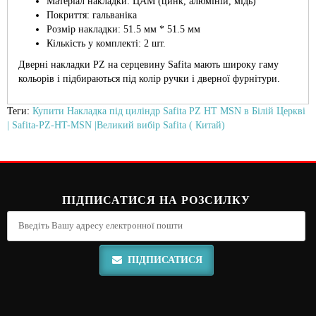
Матеріал накладки: ЦАМ (цинк, алюміній, мідь)
Покриття: гальваніка
Розмір накладки: 51.5 мм * 51.5 мм
Кількість у комплекті: 2 шт.
Дверні накладки PZ на серцевину Safita мають широку гаму
кольорів і підбираються під колір ручки і дверної фурнітури.
Теги:
Купити Накладка під циліндр Safita PZ HT MSN в Білій Церкві
| Safita-PZ-HT-MSN |Великий вибір Safita ( Китай)
ПІДПИСАТИСЯ НА РОЗСИЛКУ
ПІДПИСАТИСЯ