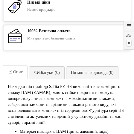
Низькі ціни
На всю продукцію
100% Безпечна оплата
Ми гарантуємо безпечну оплату
0
Опис
Відгуки (0)
Питання - відповідь (0)
Накладки під циліндр Safita PZ HS виконані з високоміцного
сплаву ЦАМ (ZAMAK), мають стійке покриття та можуть
використовуватися в комплекті з міжкімнатними замками,
сейфовими замками та врізними замками різного виду, які
встановлюються в комплекті із серцевиною. Фурнітура серії HS
є втіленням актуальних тенденцій у сучасному дизайні та має
суворі, виразні лінії.
Матеріал накладки: ЦАМ (цинк, алюміній, мідь)