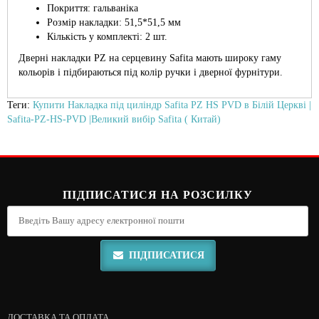
Покриття: гальваніка
Розмір накладки: 51,5*51,5 мм
Кількість у комплекті: 2 шт.
Дверні накладки PZ на серцевину Safita мають широку гаму
кольорів і підбираються під колір ручки і дверної фурнітури.
Теги:
Купити Накладка під циліндр Safita PZ HS PVD в Білій Церкві |
Safita-PZ-HS-PVD |Великий вибір Safita ( Китай)
ПІДПИСАТИСЯ НА РОЗСИЛКУ
ПІДПИСАТИСЯ
ДОСТАВКА ТА ОПЛАТА