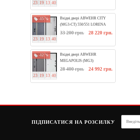
2
3
1
9
1
3
3
9
2
3
1
9
1
Вхідні двері ABWEHR CITY
-15 %
-15 %
(MG3-CT) 550/551 LORENA
33 200 грн.
28 220 грн.
2
3
1
9
1
3
3
9
0
9
2
3
5
Вхідні двері ABWEHR
-12 %
-15 %
MEGAPOLIS (MG3)
КВАРТИРА ТРИ КОНТУРА
28 400 грн.
24 992 грн.
573-558 Melany
2
3
1
9
1
3
3
9
0
9
2
3
5
ПІДПИСАТИСЯ НА РОЗСИЛКУ