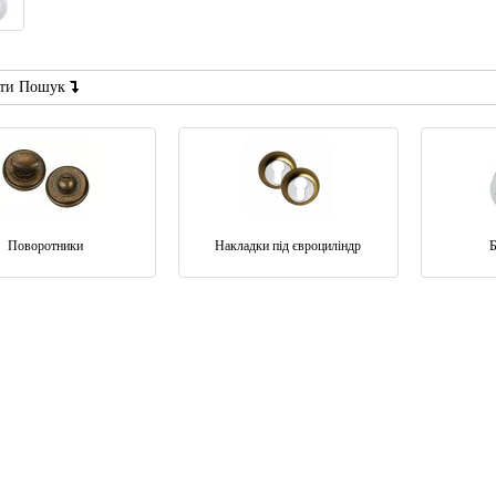
ти Пошук
Поворотники
Накладки під євроциліндр
Б
Вхідні двері ABWEHR TERMIX
Вхідні двері MAGDA 
-15 %
537 Avenue venge
МОДЕЛЬ 300/0 МОТ
54 500 грн.
47 960 грн.
28 685 грн.
24 