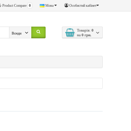
Product Compare
0
Мова
Особистий кабінет
Товарів:
0
Всюди
на
0 грн.