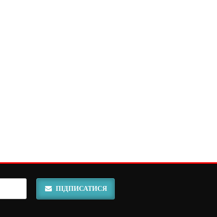
0
9
2
3
5
9
5
4
ТИП 13
TURA
530 грн.
ТИП 2
845 грн.
ПІДПИСАТИСЯ