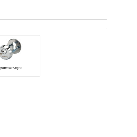
роненакладки
ТИП 13
Вхідні двері MAGDA ТИП 2
-15 %
УРА
МОДЕЛЬ 519 уголь
380 грн.
21 580 грн.
18 345 грн.