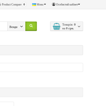
Product Compare
0
Мова
Особистий кабінет
Товарів:
0
Всюди
на
0 грн.