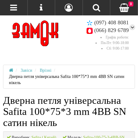
0
(097) 408 8081
(066) 829 6789
Графік роботи:
Пн-Пт: 9:00-18:00
Сб: 9:00-17:00
Завіси
Врізні
Дверна петля універсальна Safita 100*75*3 mm 4BB SN сатин
нікель
Дверна петля універсальна
Safita 100*75*3 mm 4BB SN
сатин нікель
Виробник:
Safita ( Китай)
Модель:
Safita-100-75-3-4BB-SN