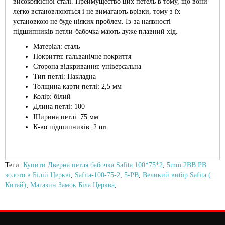
високоякісної сталі. Преимущество цих петель в тому, що вони
легко встановлюються і не вимагають врізки, тому з їх
установкою не буде ніяких проблем. Із-за наявності
підшипників петли-бабочка мають дуже плавний хід.
Матеріал: сталь
Покриття: гальванічне покриття
Сторона відкривання: універсальна
Тип петлі: Накладна
Толщина карти петлі: 2,5 мм
Колір: білий
Длина петлі: 100
Ширина петлі: 75 мм
К-во підшипників: 2 шт
Теги:
Купити Дверна петля бабочка Safita 100*75*2
,
5mm 2BB PB
золото в Білій Церкві
,
Safita-100-75-2
,
5-PB
,
Великий вибір Safita (
Китай)
,
Магазин Замок Біла Церква
,