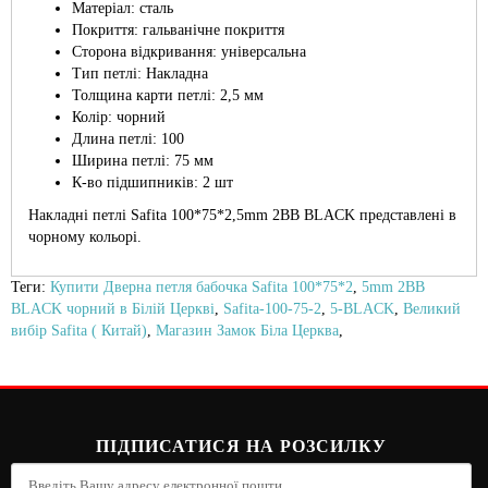
Матеріал: сталь
Покриття: гальванічне покриття
Сторона відкривання: універсальна
Тип петлі: Накладна
Толщина карти петлі: 2,5 мм
Колір: чорний
Длина петлі: 100
Ширина петлі: 75 мм
К-во підшипників: 2 шт
Накладні петлі Safita 100*75*2,5mm 2BB BLACK представлені в
чорному кольорі.
Теги:
Купити Дверна петля бабочка Safita 100*75*2
,
5mm 2BB
BLACK чорний в Білій Церкві
,
Safita-100-75-2
,
5-BLACK
,
Великий
вибір Safita ( Китай)
,
Магазин Замок Біла Церква
,
ПІДПИСАТИСЯ НА РОЗСИЛКУ