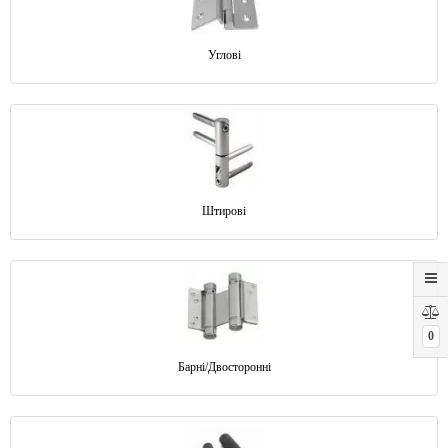
Углові
Штирові
0
Барні/Двосторонні