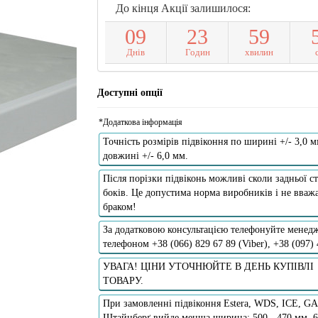
До кінця Акції залишилося:
0
9
2
3
5
9
Днів
Годин
хвилин
Доступні опції
*Додаткова інформація
Точність розмірів підвіконня по ширині +/- 3,0 м
довжині +/- 6,0 мм.
Після порізки підвіконь можливі сколи задньої ст
боків. Це допустима норма виробників і не вважа
браком!
За додатковою консультацією телефонуйте менедж
телефоном +38 (066) 829 67 89 (Viber), +38 (097)
УВАГА! ЦІНИ УТОЧНЮЙТЕ В ДЕНЬ КУПІВЛІ
ТОВАРУ.
При замовленні підвіконня Estera, WDS, ICE, G
Штайнберґ вийде менша ширина: 500 - 470 мм, 6