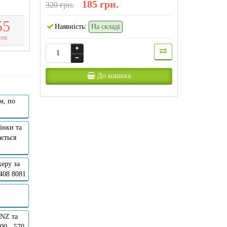
185 грн.
320 грн.
5
4
Наявність:
На складі
сек
До кошика
м, по
інки та
ється
еру за
 408 8081
ANZ та
00 - 570