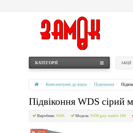
КАТЕГОРІЇ
АКЦІЇ
Комплектуючі до вікон
Підвіконня
Підві
Підвіконня WDS сірий 
Виробник:
WDS
Модель:
WDS gray marble 100
-42 %