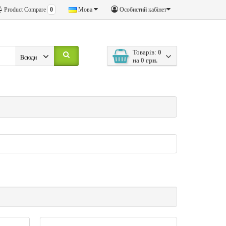
Product Compare
0
Мова
Особистий кабінет
Товарів:
0
Всюди
на
0 грн.