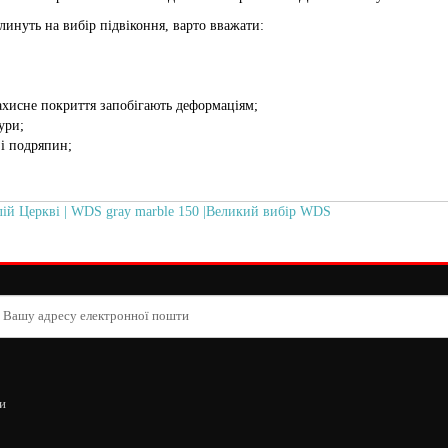
линуть на вибір підвіконня, варто вважати:
захисне покриття запобігають деформаціям;
ури;
 і подряпин;
ій Церкві | WDS gray marble 150 |Великий вибір WDS
и