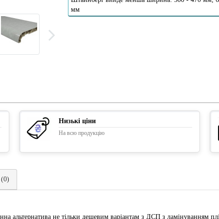
мм
Низькі ціни
На всю продукцію
 (0)
нна альтернатива не тільки дешевим варіантам з ДСП з ламінуванням п