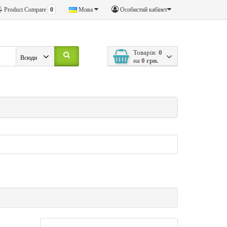
Product Compare
0
Мова
Особистий кабінет
Товарів:
0
Всюди
на
0 грн.