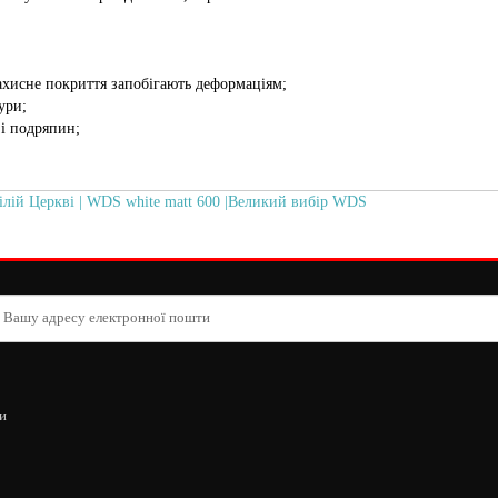
захисне покриття запобігають деформаціям;
ури;
 і подряпин;
лій Церкві | WDS white matt 600 |Великий вибір WDS
и