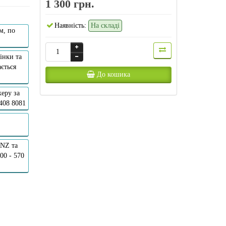
1 300 грн.
Наявність:
На складі
м, по
інки та
ється
До кошика
еру за
 408 8081
ANZ та
00 - 570