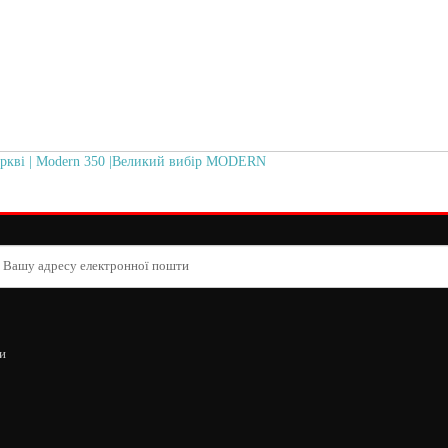
еркві | Modern 350 |Великий вибір MODERN
и