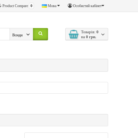
Product Compare
0
Мова
Особистий кабінет
Товарів:
0
Всюди
на
0 грн.