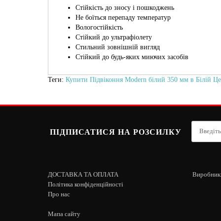
Стійкість до зносу і пошкоджень
Не боїться перепаду температур
Вологостійкість
Стійкий до ультрафіолету
Стильний зовнішній вигляд
Стійкий до будь-яких миючих засобів
Теги:
Купити Підвіконня Modern білий 350 мм в Білій Ц
ПІДПИСАТИСЯ НА РОЗСИЛКУ
ДОСТАВКА ТА ОПЛАТА
Виробник
Політика конфіденційності
Про нас
Мапа сайту