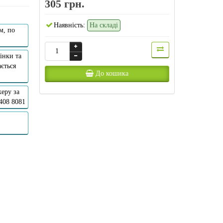
305 грн.
Наявність:
На складі
м, по
інки та
ється
До кошика
еру за
 408 8081