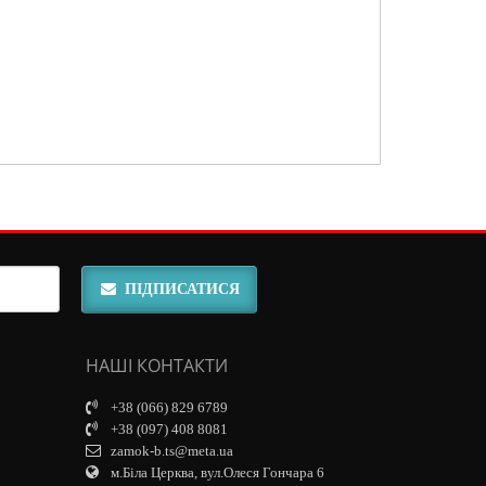
ПІДПИСАТИСЯ
НАШІ КОНТАКТИ
+38 (066) 829 6789
+38 (097) 408 8081
zamok-b.ts@meta.ua
м.Біла Церква, вул.Олеся Гончара 6