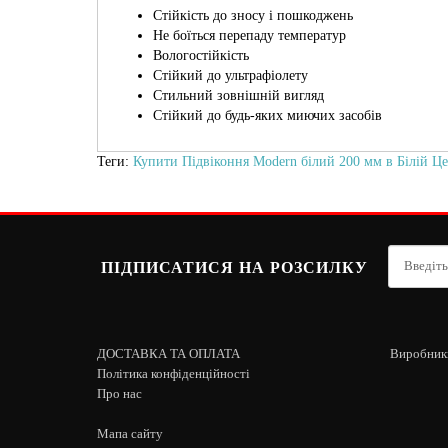
Стійкість до зносу і пошкоджень
Не боїться перепаду температур
Вологостійкість
Стійкий до ультрафіолету
Стильний зовнішній вигляд
Стійкий до будь-яких миючих засобів
Теги:
Купити Підвіконня Modern білий 200 мм в Білій Ц
ПІДПИСАТИСЯ НА РОЗСИЛКУ
ДОСТАВКА ТА ОПЛАТА
Виробник
Політика конфіденційності
Про нас
Мапа сайту