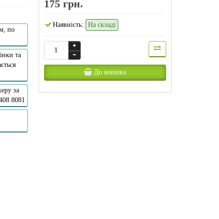
175 грн.
Наявність:
На складі
м, по
інки та
ється
До кошика
еру за
 408 8081