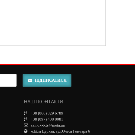
ПІДПИСАТИСЯ
НАШІ КОНТАКТИ
+38 (066) 829 6789
+38 (097) 408 8081
zamok-b.ts@meta.ua
м.Біла Церква, вул.Олеся Гончара 6