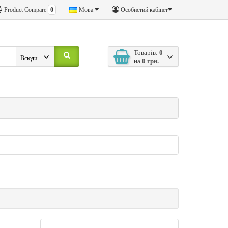
Product Compare
0
Мова
Особистий кабінет
Товарів:
0
Всюди
на
0 грн.