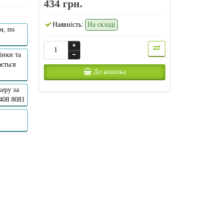
434 грн.
Наявність:
На складі
м, по
інки та
ється
До кошика
еру за
 408 8081