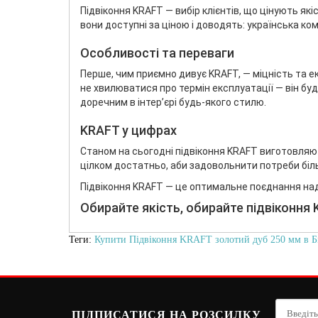
Підвіконня KRAFT — вибір клієнтів, що цінують я
вони доступні за ціною і доводять: українська к
Особливості та переваги
Перше, чим приємно дивує KRAFT, — міцність та ек
не хвилюватися про термін експлуатації — він буд
доречним в інтер’єрі будь-якого стилю.
KRAFT у цифрах
Станом на сьогодні підвіконня KRAFT виготовляют
цілком достатньо, аби задовольнити потреби біль
Підвіконня KRAFT — це оптимальне поєднання наді
Обирайте якість, обирайте підвіконня 
Теги:
Купити Підвіконня KRAFT золотий дуб 250 мм в Б
ПІДПИСАТИСЯ НА РОЗСИЛКУ