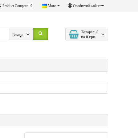
Product Compare
0
Мова
Особистий кабінет
Товарів:
0
Всюди
на
0 грн.