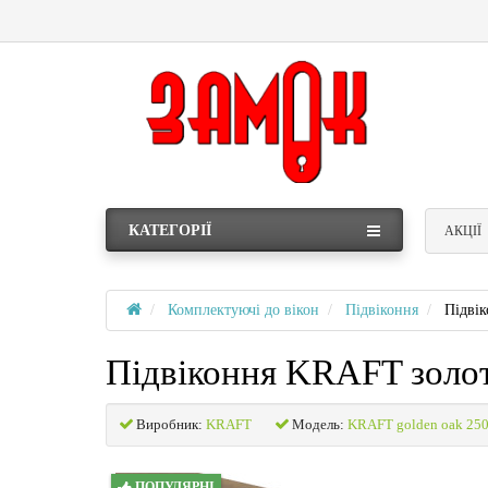
КАТЕГОРІЇ
АКЦІЇ
Комплектуючі до вікон
Підвіконня
Підві
Підвіконня KRAFT золо
Виробник:
KRAFT
Модель:
KRAFT golden oak 25
ПОПУЛЯРНІ